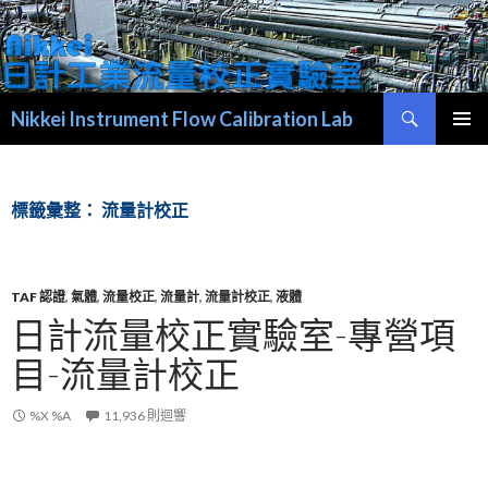
搜尋
Nikkei Instrument Flow Calibration Lab
跳至內容區
標籤彙整： 流量計校正
TAF 認證
,
氣體
,
流量校正
,
流量計
,
流量計校正
,
液體
日計流量校正實驗室-專營項
目-流量計校正
%X %A
11,936 則迴響